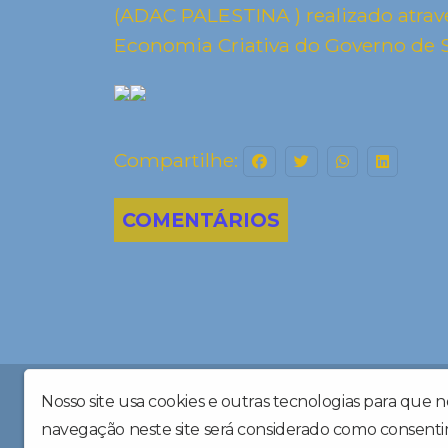
(ADAC PALESTINA ) realizado atrav
Economia Criativa do Governo de S
Compartilhe:
COMENTÁRIOS
Radio Poléia, radio Palestina, Hadailton Teixeira, Pal
Nosso site usa cookies e outras tecnologias para que 
navegação neste site será considerado como consenti
Radiopoleiafm