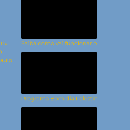
ama
Saiba como vai funcionar o atendimen
a,
Paulo
Programa Bom dia Palestina sorteia ca