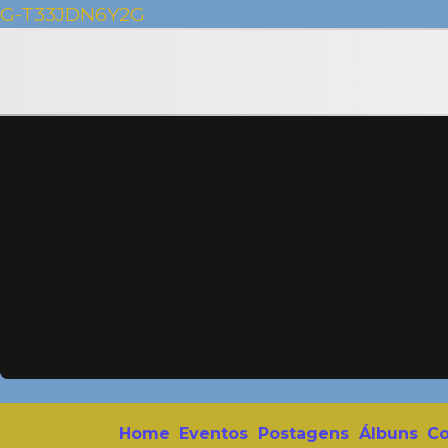
G-T33JDN6Y2G
Home
Eventos
Postagens
Álbuns
Co