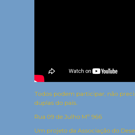
Todos podem participar, não precis
duplas do país.
Rua 09 de Julho Mº 966
Um projeto da Associação do Desenv