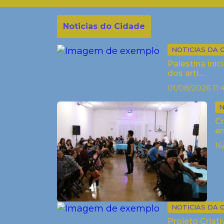
Noticias do Cidade
NOTICIAS DA 
Palestina ini
dos arti...
01/08/2026 11:
N
Cr
em
16
NOTICIAS DA 
Projeto Criat