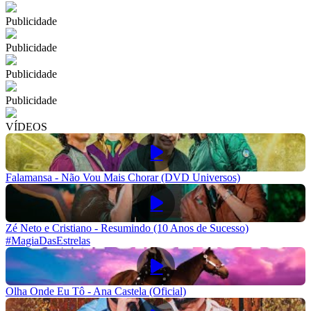
Publicidade
Publicidade
Publicidade
Publicidade
VÍDEOS
Falamansa - Não Vou Mais Chorar (DVD Universos)
Zé Neto e Cristiano - Resumindo (10 Anos de Sucesso)
#MagiaDasEstrelas
Olha Onde Eu Tô - Ana Castela (Oficial)