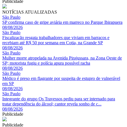
Publicidade
NOTÍCIAS ATUALIZADAS
São Paulo
SP confirma caso de gripe aviária em marreco no Parque Ibirapuera
08/08/2026
São Paulo
Fiscalização resgata trabalhadores que viviam em barracos e
recebiam até R$ 50 por semana em Cotia, na Grande SP
08/08/2026
São Paulo
Mulher morre atropelada na Avenida Pirajussara, na Zona Oeste de
SP; motorista fugiu e polícia apura possível racha
08/08/2026
São Paulo
Médico é preso em flagrante por suspeita de estupro de vulnerável
em SP
08/08/2026
São Paulo
Integrante do grupo Os Travessos pediu para ser internado para
tratar dependência do álcool; cantor revela sonho de c...
08/08/2026
Publicidade
Publicidade