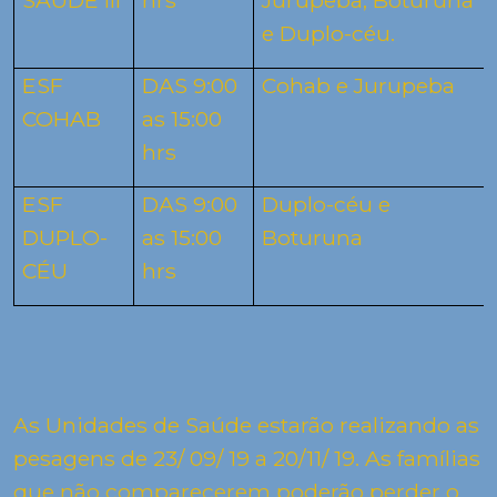
SAÚDE III
hrs
Jurupeba, Boturuna
e Duplo-céu.
ESF
DAS 9:00
Cohab e Jurupeba
COHAB
as 15:00
hrs
ESF
DAS 9:00
Duplo-céu e
DUPLO-
as 15:00
Boturuna
CÉU
hrs
As Unidades de Saúde estarão realizando as
pesagens de 23/ 09/
19 a
20/11/ 19. As famílias
que não comparecerem poderão perder o