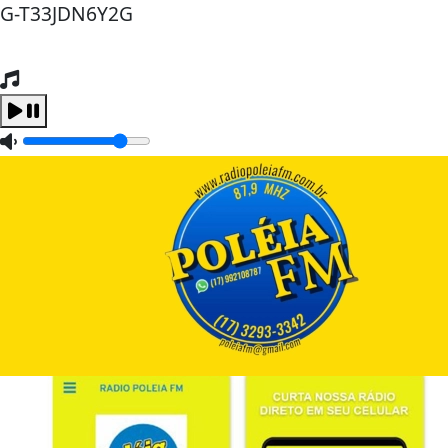
G-T33JDN6Y2G
Tocando Agora
Carregando...