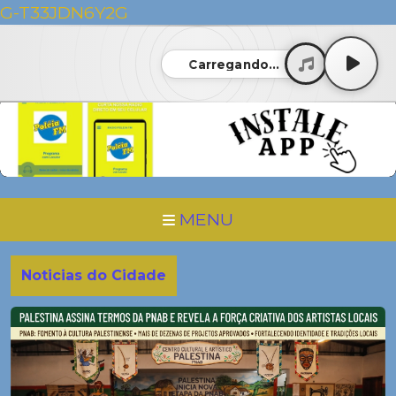
G-T33JDN6Y2G
Carregando...
MENU
Noticias do Cidade