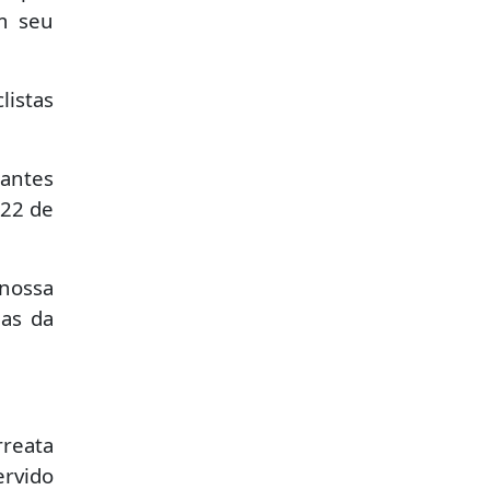
em seu
listas
iantes
 22 de
 nossa
uas da
rreata
rvido