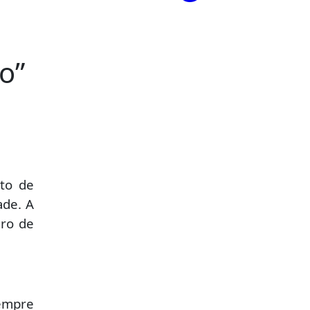
ão”
nto de
ade. A
ero de
empre