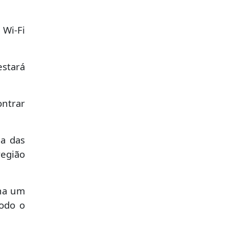
 Wi-Fi
estará
ontrar
da das
região
ina um
todo o