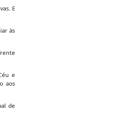
vas. E
iar às
frente
 Céu e
to aos
pal de