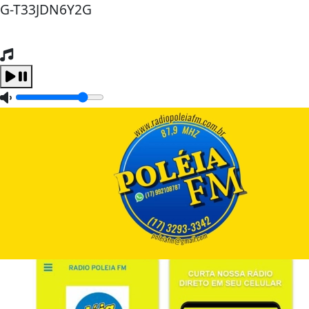
G-T33JDN6Y2G
Tocando Agora
Carregando...