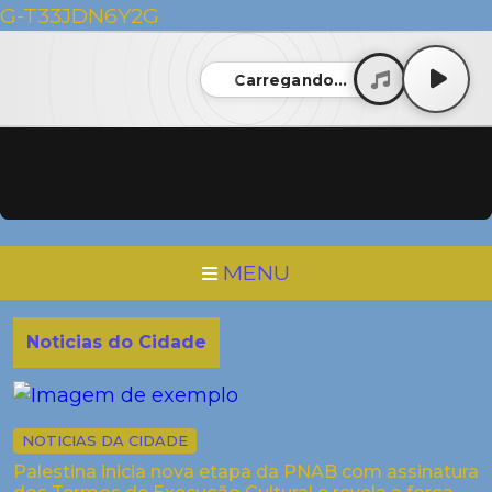
G-T33JDN6Y2G
Carregando...
MENU
Noticias do Cidade
NOTICIAS DA CIDADE
Palestina inicia nova etapa da PNAB com assinatura