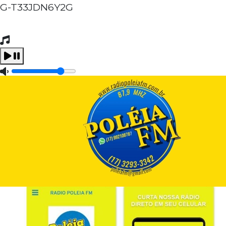
G-T33JDN6Y2G
Tocando Agora
Carregando...