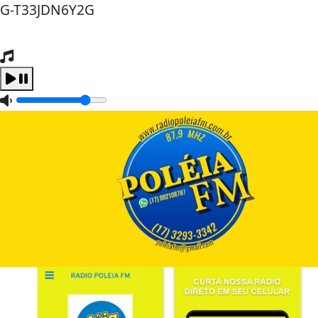
G-T33JDN6Y2G
Tocando Agora
Carregando...