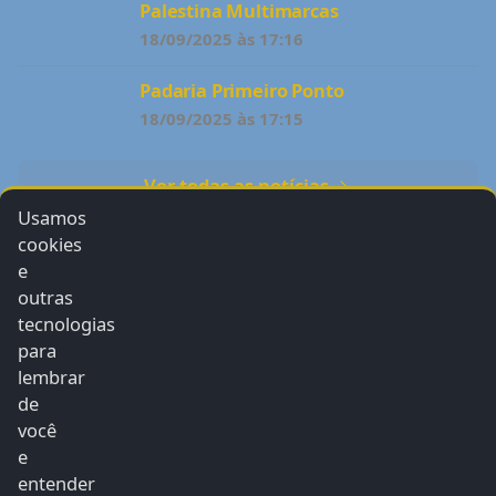
Palestina Multimarcas
18/09/2025 às 17:16
Padaria Primeiro Ponto
18/09/2025 às 17:15
Ver todas as notícias
Usamos
cookies
e
outras
tecnologias
para
Radiopoleiafm
lembrar
de
Radiopoleiafm
você
e
entender