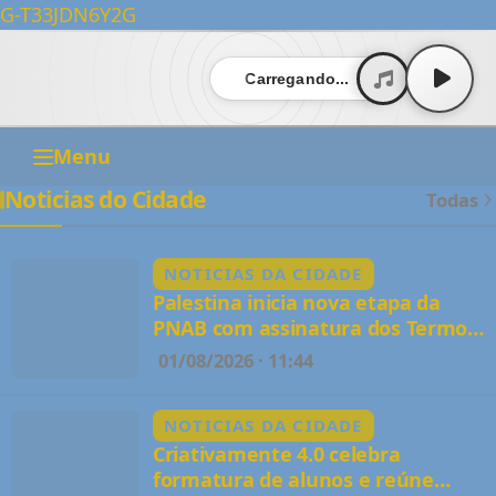
G-T33JDN6Y2G
Carregando...
Menu
Noticias do Cidade
Todas
NOTICIAS DA CIDADE
Palestina inicia nova etapa da
PNAB com assinatura dos Termos
de Execução Cultural e revela a
01/08/2026 · 11:44
força criativa dos artistas locais
NOTICIAS DA CIDADE
Criativamente 4.0 celebra
formatura de alunos e reúne