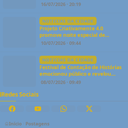
artistas em noite de valorização
16/07/2026 · 20:19
da cultura em Palestina
NOTICIAS DA CIDADE
Projeto Criativamente 4.0
promove noite especial de
formação, reconhecimento e
10/07/2026 · 09:44
inspiração para artistas de
Palestina
NOTICIAS DA CIDADE
Festival de Contação de Histórias
emocionou público e revelou
novos talentos em Palestina
08/07/2026 · 09:49
Redes Sociais
Início
Postagens