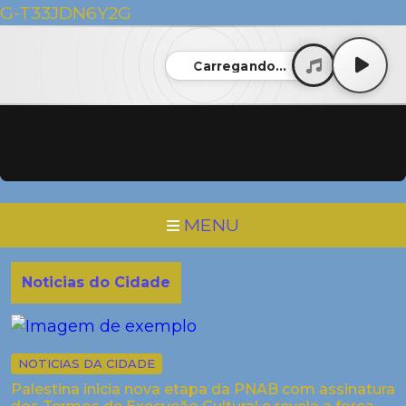
G-T33JDN6Y2G
Carregando...
MENU
Noticias do Cidade
NOTICIAS DA CIDADE
Palestina inicia nova etapa da PNAB com assinatura