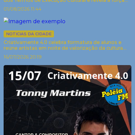
dos Termos de Execução Cultural e revela a força
criativa dos arti...
01/08/2026 11:44
NOTICIAS DA CIDADE
Criativamente 4.0 celebra formatura de alunos e
reúne artistas em noite de valorização da cultura
em Palestina
16/07/2026 20:19